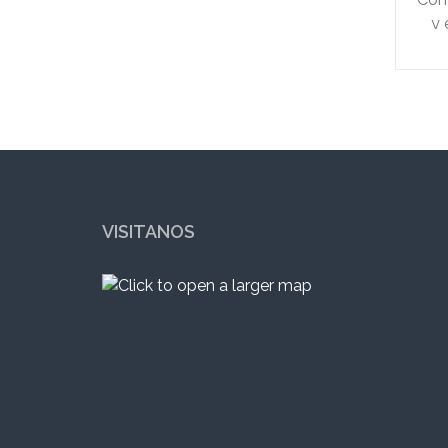
y 
VISITANOS