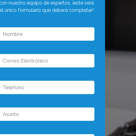
con nuestro equipo de expertos, ¡este será
el único formulario que deberá completar!