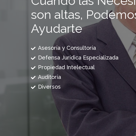
Cuando las Neces
son altas, Podemo
Ayudarte
Asesoría y Consultoría
Defensa Jurídica Especializada
Propiedad Intelectual
Auditoría
Diversos