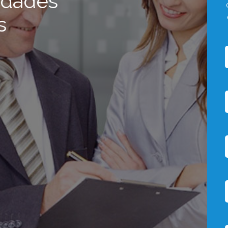
idades
s