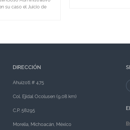
en su caso el Juicio de
Amparo.
DIRECCIÓN
S
Ahuízotl # 475
Col. Ejidal Ocolusen (9,08 km)
E
C.P. 58295
B
Morelia, Michoacán, México