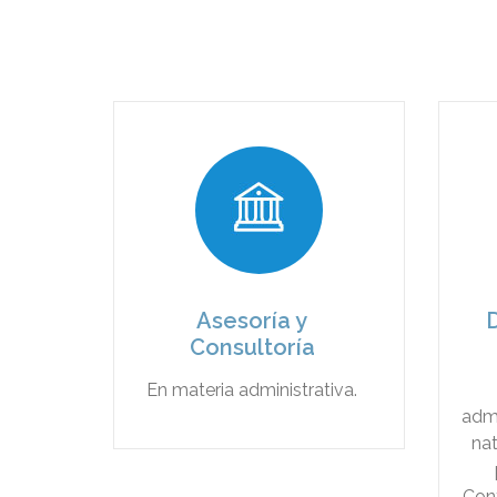
Asesoría y
D
Consultoría
En materia administrativa.
admi
nat
Con