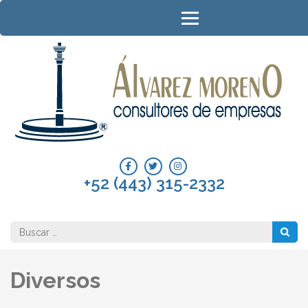
Saltar
al
contenido
(presione
Entrar)
A
Con
de
Em
+52 (443) 315-2332
Buscar:
Diversos