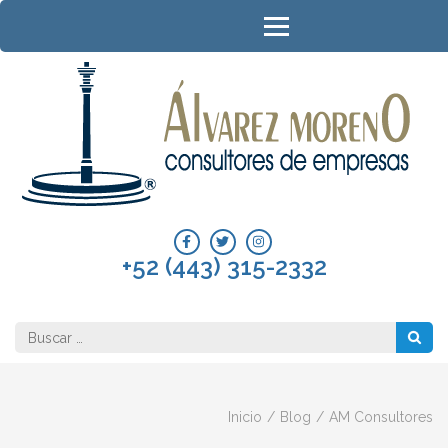
Saltar
al
contenido
(presione
Entrar)
A
Con
de
Em
+52 (443) 315-2332
Buscar:
Inicio
/
Blog
/
AM Consultores