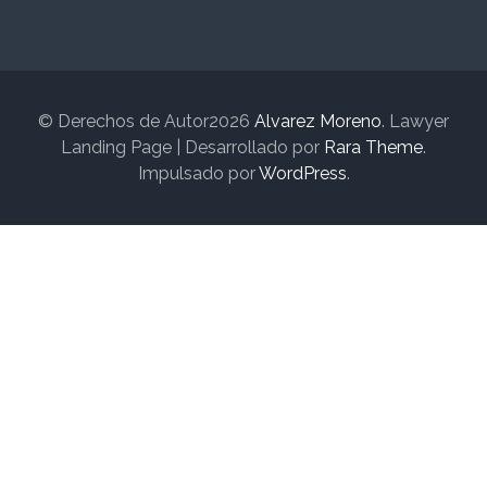
© Derechos de Autor2026
Alvarez Moreno
.
Lawyer
Landing Page | Desarrollado por
Rara Theme
.
Impulsado por
WordPress
.