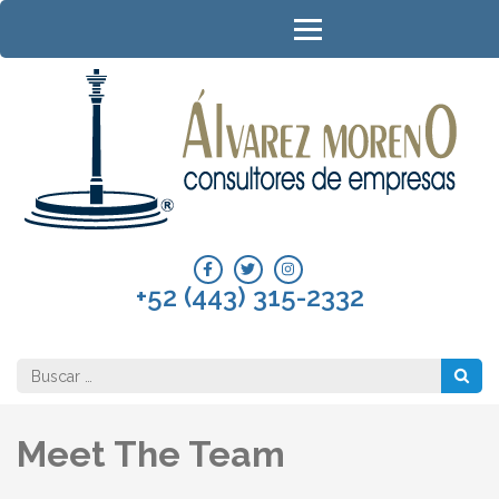
Saltar
al
contenido
(presione
Entrar)
A
Con
de
Em
+52 (443) 315-2332
Buscar:
Meet The Team