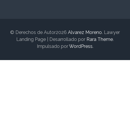
© Derechos de Autor2026
Alvarez Moreno
.
Lawyer
Landing Page | Desarrollado por
Rara Theme
.
Impulsado por
WordPress
.