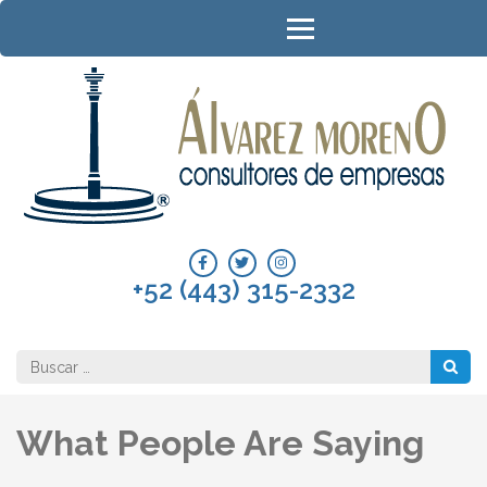
Saltar
al
contenido
(presione
Entrar)
A
Con
de
Em
+52 (443) 315-2332
Buscar:
What People Are Saying